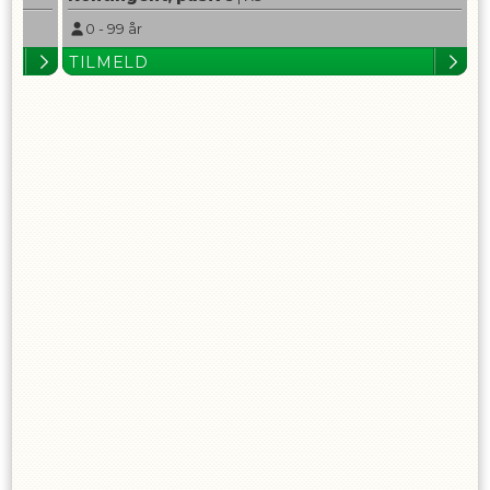
0
-
99
år
TILMELD