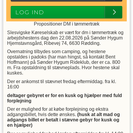
LOG IND
Propositioner DM i tømmertræk
Slesvigske Køreselskab er vært for dm i tømmertræk og
arbejdshestens dag den 22.08.2026 på Sønder Hygum
Hjemstavnsgård, Ribevej 74, 6630 Rødding.
Overnatning tilbydes som camping, og hestene
opstaldes i padoks (har man hingst, så kontakt Bent
Hoffmann) på Sønder Hygum Rideklub, der er ca. 800
m. Fra opstaldning til stævneplads. Hvor hestene skal
kuskes.
Der er ankomst til stævnet fredag eftermiddag. fra kl.
16:00
deltager gebyret er for en kusk og hjælper med fuld
forplejning
Der er mulighed for at købe forplejning og ekstra
adgangsbillet, hvis dette ønskes.
(husk at alt mad og
adgangs billet er betalt i stævne gebyr for kusk og
en hjælper)